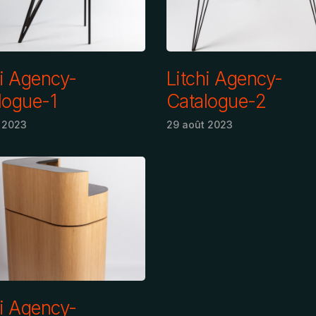
hi Agency-
Litchi Agency-
logue-1
Catalogue-2
 2023
29 août 2023
hi Agency-