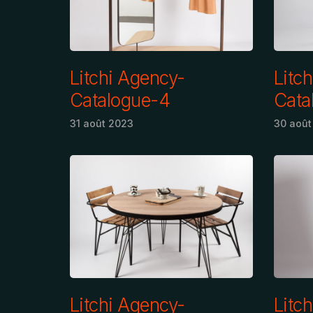
Litchi Agency-
Litc
Catalogue-4
Cata
31 août 2023
30 août
Litchi Agency-
Litc